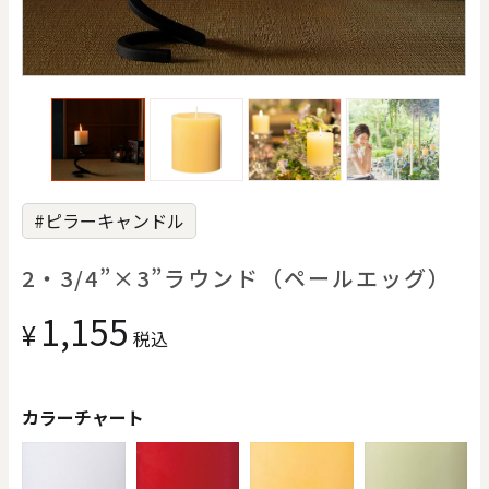
価格で探す
0
20000
円
円
～
クリア
OK
#ピラーキャンドル
色で探す
2・3/4”×3”ラウンド（ペールエッグ）
1,155
¥
税込
カラーチャート
お買い物ガイド
企業情報
お知らせ
お問い合わせ