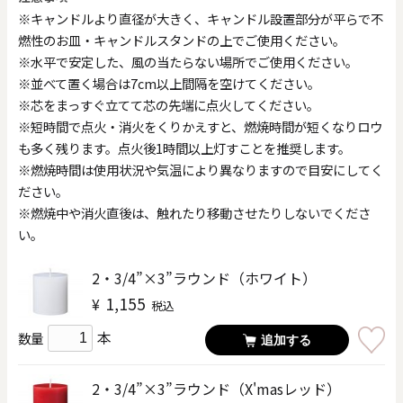
※キャンドルより直径が大きく、キャンドル設置部分が平らで不
燃性のお皿・キャンドルスタンドの上でご使用ください。
※水平で安定した、風の当たらない場所でご使用ください。
※並べて置く場合は7cm以上間隔を空けてください。
※芯をまっすぐ立てて芯の先端に点火してください。
※短時間で点火・消火をくりかえすと、燃焼時間が短くなりロウ
も多く残ります。点火後1時間以上灯すことを推奨します。
※燃焼時間は使用状況や気温により異なりますので目安にしてく
ださい。
※燃焼中や消火直後は、触れたり移動させたりしないでくださ
い。
2・3/4”×3”ラウンド（ホワイト）
1,155
¥
税込
本
数量
追加する
2・3/4”×3”ラウンド（X'masレッド）