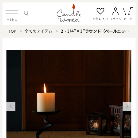
お気に入り
ログイン
カート
MENU
TOP
全てのアイテム
2・3/4”×3”ラウンド（ペールエッグ）
ログイン・新規会員登録
お気に入り一覧
カートを見る
すべてのアイテム
カテゴリから探す
#タグから探す