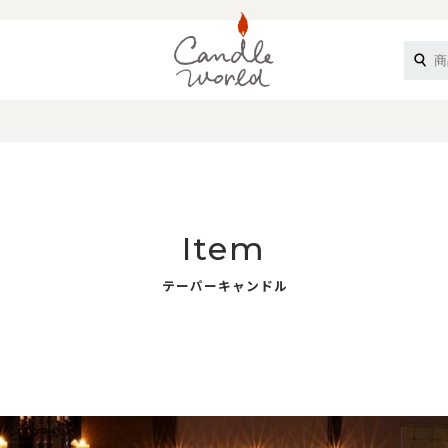
《ループル》
Item
テーパーキャンドル
オフティ》