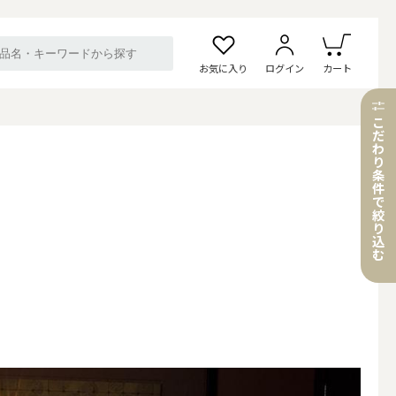
お気に入り
ログイン
カート
こ
だ
わ
り
条
件
で
絞
り
込
む