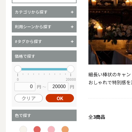
カテゴリから探す
（ブランド）YURAGI
利用シーンから探す
ALL
#タグから探す
価格で探す
キャンドル
細長い棒状のキャン
0
20000
おしゃれで特別感を
円
円
～
ALL
クリア
OK
カップキ
色で探す
全
3商品