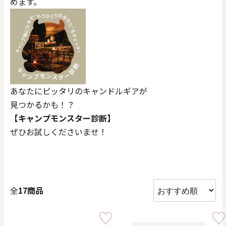
めます。
価格で探す
0
20000
円
円
～
クリア
OK
あなたにピッタリのキャンドルギアが
見つかるかも！？
色で探す
【キャンプモンスター診断】
ぜひお試しくださいませ！
全
17商品
お買い物ガイド
企業情報
お知らせ
お問い合わせ