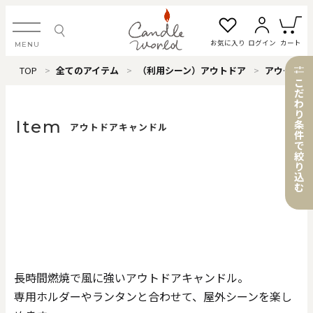
お気に入り
ログイン
カート
MENU
TOP
全てのアイテム
（利用シーン）アウトドア
アウトドアキャンドル
ログイン・新規会員登録
こ
だ
わ
り
Item
条
アウトドアキャンドル
件
で
お気に入り一覧
カートを見る
絞
り
込
む
すべてのアイテム
カテゴリから探す
長時間燃焼で風に強いアウトドアキャンドル。
#タグから探す
専用ホルダーやランタンと合わせて、屋外シーンを楽し