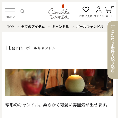
お気に入り
ログイン
カート
MENU
TOP
全てのアイテム
キャンドル
ボールキャンドル
ログイン・新規会員登録
こ
だ
わ
り
Item
条
ボールキャンドル
件
で
お気に入り一覧
カートを見る
絞
り
込
む
すべてのアイテム
カテゴリから探す
球形のキャンドル。柔らかく可愛い雰囲気が出せます。
#タグから探す