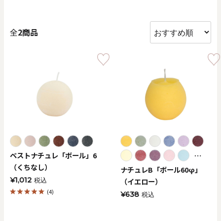
価格で探す
全
2商品
0
20000
円
円
～
クリア
OK
色で探す
⋯
ベストナチュレ「ボール」6
（くちなし）
ナチュレB「ボール60φ」
¥1,012
（イエロー）
税込
(4)
¥638
税込
お買い物ガイド
企業情報
お知らせ
お問い合わせ