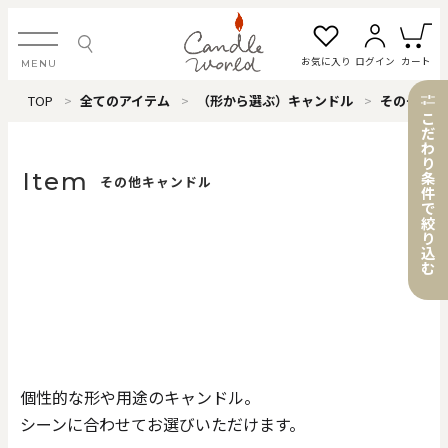
お気に入り
ログイン
カート
MENU
TOP
全てのアイテム
（形から選ぶ）キャンドル
その他キャンドル
ログイン・新規会員登録
こ
だ
わ
り
Item
条
その他キャンドル
件
で
お気に入り一覧
カートを見る
絞
り
込
む
すべてのアイテム
カテゴリから探す
個性的な形や用途のキャンドル。
#タグから探す
シーンに合わせてお選びいただけます。