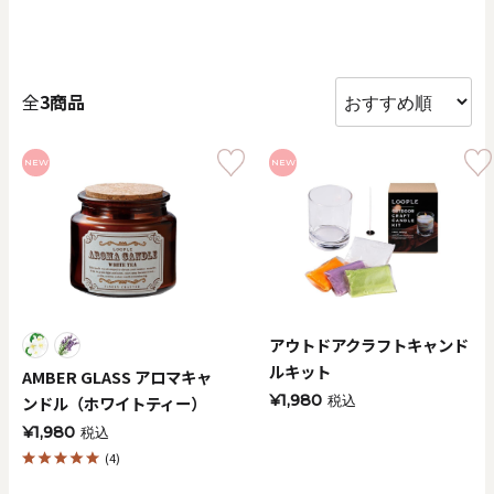
価格で探す
0
20000
全
3商品
円
円
～
NEW
NEW
クリア
OK
色で探す
アウトドアクラフトキャンド
ルキット
AMBER GLASS アロマキャ
¥1,980
ンドル（ホワイトティー）
税込
¥1,980
税込
お買い物ガイド
企業情報
お知らせ
お問い合わせ
(4)