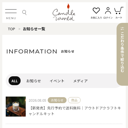
お気に入り
ログイン
カート
MENU
TOP
お知らせ一覧
ログイン・新規会員登録
こ
だ
わ
り
条
INFORMATION
お知らせ
件
で
絞
お気に入り一覧
カートを見る
り
込
む
すべてのアイテム
ALL
お知らせ
イベント
メディア
カテゴリから探す
2026.08.05
お知らせ
商品
【新発売】先行予約で送料無料｜アウトドアクラフトキ
#タグから探す
ャンドルキット
価格で探す