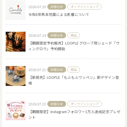
2026.07.29
お知らせ
オンラインショップ
令和8年熊本地震による影響について
0
20000
円
円
～
2026.07.24
お知らせ
商品
クリア
OK
【期間限定予約販売】LOOPLE グローブ用シェード「ウ
ィングロウ」予約開始
色で探す
2026.07.21
お知らせ
商品
【新発売】LOOPLE「もふもふワッペン」新デザイン登
場
2026.07.15
お知らせ
オンラインショップ
お買い物ガイド
企業情報
お知らせ
お問い合わせ
【期間限定】Instagramフォロワー1万人達成記念プレゼ
ント