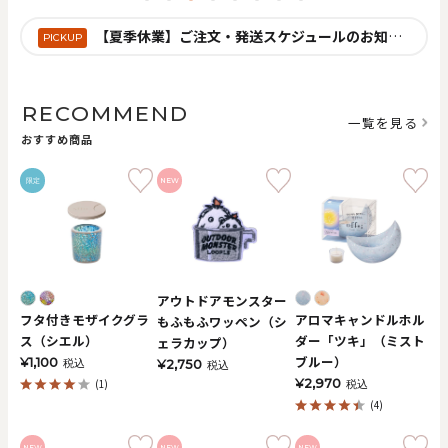
【夏季休業】ご注文・発送スケジュールのお知らせ
PICKUP
0
20000
円
円
～
RECOMMEND
一覧を見る
クリア
OK
おすすめ商品
限定
NEW
色で探す
アウトドアモンスター
フタ付きモザイクグラ
アロマキャンドルホル
もふもふワッペン（シ
ス（シエル）
ダー「ツキ」（ミスト
ェラカップ）
ブルー）
¥1,100
税込
¥2,750
税込
お買い物ガイド
企業情報
お知らせ
お問い合わせ
¥2,970
(1)
税込
(4)
NEW
NEW
NEW