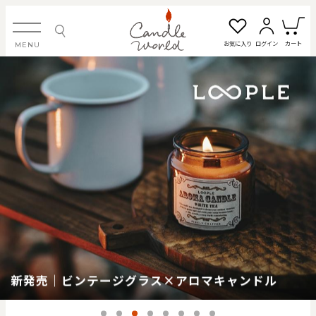
お気に入り
ログイン
カート
MENU
ログイン・新規会員登録
お気に入り一覧
カートを見る
すべてのアイテム
カテゴリから探す
#タグから探す
新発売｜ビンテージグラス×アロマキャンドル
価格で探す