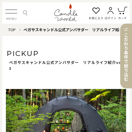
お気に入り
ログイン
カート
MENU
TOP
ペガサスキャンドル公式アンバサダー リアルライフ紹介vol.3
ログイン・新規会員登録
こ
だ
わ
り
PICKUP
条
件
で
ペガサスキャンドル公式アンバサダー リアルライフ紹介vol.
お気に入り一覧
カートを見る
絞
3
り
込
む
すべてのアイテム
カテゴリから探す
#タグから探す