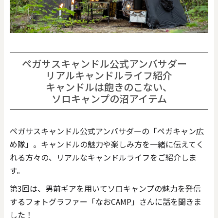
価格で探す
0
20000
円
円
～
ペガサスキャンドル公式アンバサダー
リアルキャンドルライフ紹介
クリア
OK
キャンドルは飽きのこない、
ソロキャンプの沼アイテム
色で探す
ペガサスキャンドル公式アンバサダーの「ペガキャン広
め隊」。キャンドルの魅力や楽しみ方を一緒に伝えてく
れる方々の、リアルなキャンドルライフをご紹介しま
す。
第3回は、男前ギアを用いてソロキャンプの魅力を発信
お買い物ガイド
企業情報
お知らせ
お問い合わせ
するフォトグラファー「なおCAMP」さんに話を聞きま
した！