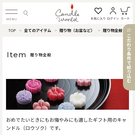
お気に入り
ログイン
カート
MENU
TOP
全てのアイテム
贈り物（お盆など）
贈り物全般
ログイン・新規会員登録
こ
だ
わ
り
Item
条
贈り物全般
件
で
お気に入り一覧
カートを見る
絞
り
込
む
すべてのアイテム
カテゴリから探す
おめでたいときにもお悔やみにも適したギフト用のキャ
#タグから探す
ンドル（ロウソク）です。