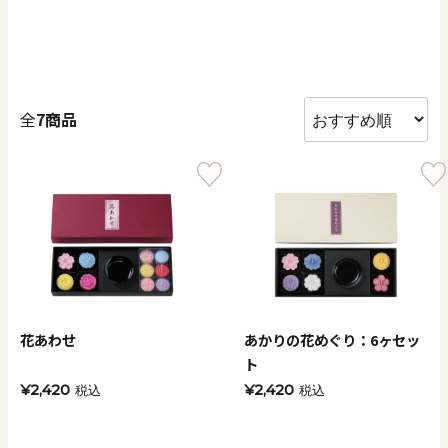
価格で探す
0
20000
円
円
～
全
7商品
クリア
OK
色で探す
花あわせ
あかりの花めぐり：6ヶセッ
ト
¥2,420
¥2,420
税込
税込
お買い物ガイド
企業情報
お知らせ
お問い合わせ