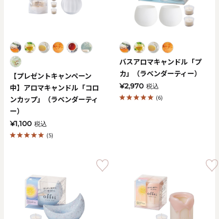
価格で探す
0
20000
円
円
～
バスアロマキャンドル「プ
カ」（ラベンダーティー）
クリア
OK
【プレゼントキャンペーン
¥2,970
中】アロマキャンドル「コロ
税込
(6)
ンカップ」（ラベンダーティ
色で探す
ー）
¥1,100
税込
(5)
お買い物ガイド
企業情報
お知らせ
お問い合わせ