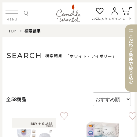
お気に入り
ログイン
カート
MENU
TOP
検索結果
ログイン・新規会員登録
こ
だ
わ
り
SEARCH
条
検索結果
「ホワイト・アイボリー」
件
で
お気に入り一覧
カートを見る
絞
り
込
む
すべてのアイテム
全
58商品
カテゴリから探す
#タグから探す