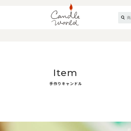
《ループル》
Item
手作りキャンドル
オフティ》