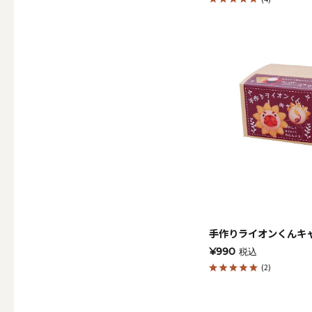
その他
ALL
（形から選ぶ）キャンド
ALL
手作りライオンくんキ
¥990
税込
(2)
ボールキ