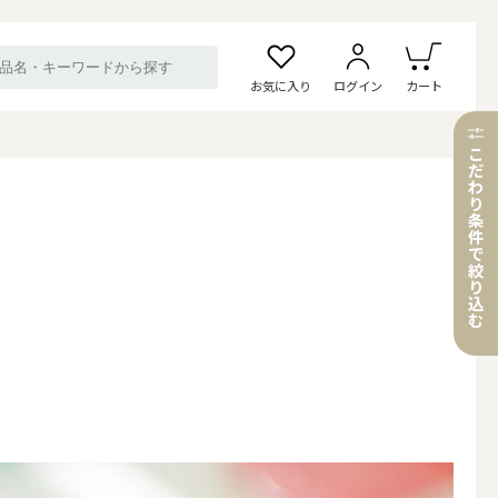
お気に入り
ログイン
カート
こ
だ
わ
り
条
件
で
絞
り
込
む