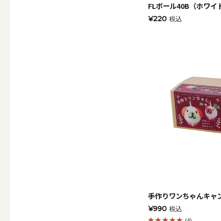
ALL
FLボール40B（ホワイ
¥220
税込
点火・消火ツール
ALL
手作りキャンドル
ALL
手作りワンちゃんキャ
¥990
税込
本格手作
(4)