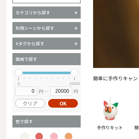
カテゴリから探す
（ブランド）YURAGI
利用シーンから探す
ALL
#タグから探す
価格で探す
キャンドル
簡単に手作りキャン
0
20000
円
円
～
ALL
クリア
OK
カップキ
色で探す
手作りキット
簡