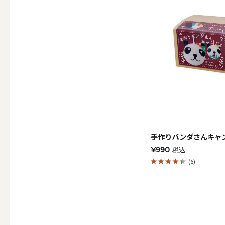
その他キ
（利用シーン）アウトド
ALL
手作りパンダさんキャ
¥990
税込
キャンド
(6)
（利用シーン）インテリ