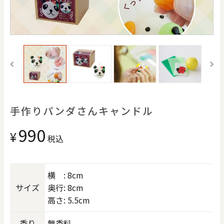
価格で探す
)
0
20000
円
円
～
クリア
OK
色で探す
手作りパンダさんキャンドル
990
¥
税込
横 : 8cm
サイズ
奥行: 8cm
高さ: 5.5cm
お買い物ガイド
企業情報
お知らせ
お問い合わせ
香り
無香料