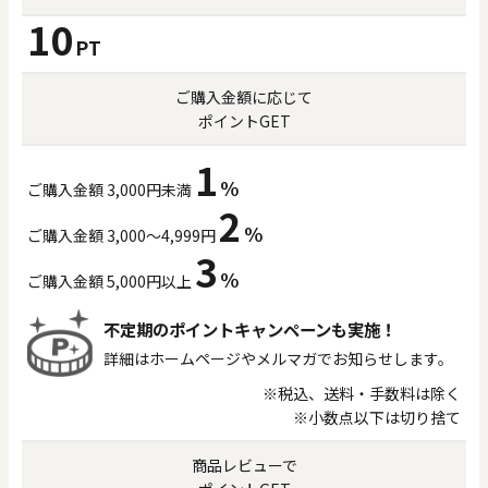
10
PT
0
20000
ご購入金額に応じて
円
円
～
ポイントGET
クリア
OK
1
%
ご購入金額 3,000円未満
2
色で探す
%
ご購入金額 3,000～4,999円
3
%
ご購入金額 5,000円以上
不定期のポイントキャンペーンも実施！
詳細はホームページやメルマガでお知らせします。
※税込、送料・手数料は除く
※小数点以下は切り捨て
お買い物ガイド
企業情報
お知らせ
お問い合わせ
商品レビューで