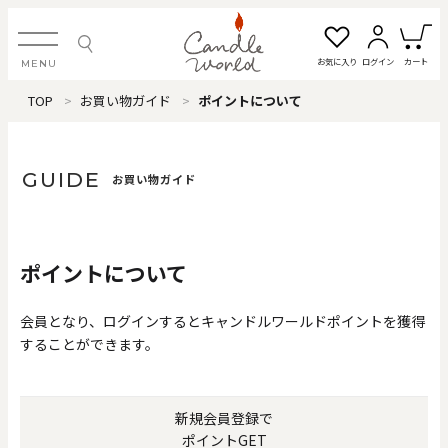
お気に入り
ログイン
カート
MENU
TOP
お買い物ガイド
ポイントについて
ログイン・新規会員登録
GUIDE
お買い物ガイド
お気に入り一覧
カートを見る
ポイントについて
すべてのアイテム
会員となり、ログインするとキャンドルワールドポイントを獲得
することができます。
カテゴリから探す
#タグから探す
新規会員登録で
価格で探す
ポイントGET