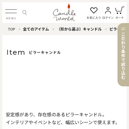
お気に入り
ログイン
カート
MENU
TOP
全てのアイテム
（形から選ぶ）キャンドル
ピラーキャンドル
ログイン・新規会員登録
こ
だ
わ
り
Item
条
ピラーキャンドル
件
で
お気に入り一覧
カートを見る
絞
り
込
む
すべてのアイテム
カテゴリから探す
安定感があり、存在感のあるピラーキャンドル。
#タグから探す
インテリアやイベントなど、幅広いシーンで使えます。