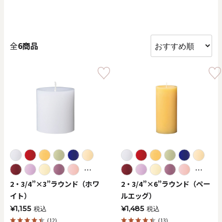
価格で探す
0
20000
全
6商品
円
円
～
クリア
OK
色で探す
⋯
⋯
2・3/4”×3”ラウンド（ホワ
2・3/4”×6”ラウンド（ペー
イト）
ルエッグ）
お買い物ガイド
企業情報
お知らせ
お問い合わせ
¥1,155
¥1,485
税込
税込
(12)
(13)