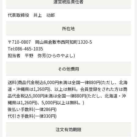
運営統括責任者
代表取締役 井上 功郎
0
20000
所在地
円
円
～
〒710-0807 岡山県倉敷市西阿知町1320-5
クリア
OK
Tel:
086-465-1035
担当者 平野 弥芳(ひらのやよし)
色で探す
その他費用
送料(商品代金税込6,000円未満は全国一律880円(ただし、北海
道・沖縄県は1,260円)、以上は無料。会員登録をされた方は商
品代金税込5,000円未満は全国一律880円(ただし、北海道・沖
縄県は1,260円)、5,000円以上は無料。)
後払い手数料(一律286円)
代引き手数料(一律330円)
お買い物ガイド
企業情報
お知らせ
お問い合わせ
注文有効期限