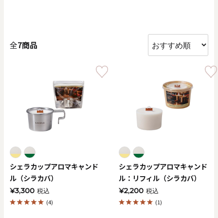
価格で探す
0
20000
全
7商品
円
円
～
クリア
OK
色で探す
シェラカップアロマキャンド
シェラカップアロマキャンド
ル（シラカバ）
ル：リフィル（シラカバ）
¥3,300
¥2,200
税込
税込
お買い物ガイド
企業情報
お知らせ
お問い合わせ
(4)
(1)