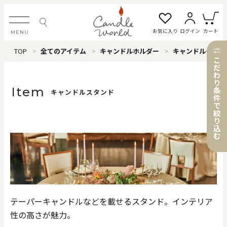
お気に入り
ログイン
カート
MENU
TOP
全てのアイテム
キャンドルホルダー
キャンドルスタンド
ログイン・新規会員登録
こ
だ
わ
り
Item
条
キャンドルスタンド
件
で
お気に入り一覧
カートを見る
絞
り
込
む
すべてのアイテム
カテゴリから探す
テーパーキャンドルなどを載せるスタンド。インテリア
#タグから探す
性の高さが魅力。