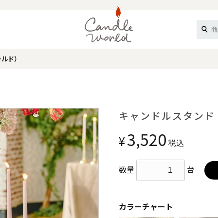
ールド）
《ループル》
キャンドルスタンド
3,520
¥
税込
数量
台
オフティ》
カラーチャート