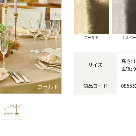
《ゆらぎ》
ゴールド
シルバ
高さ: 1
サイズ
直径: 
商品
コード
08555
ゴールド
アロマキャンドル
ャンドル
ピラーキャンドル