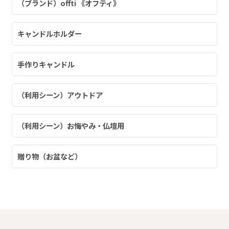
（ブランド）offti 《オフティ》
ャンドル
キャンドルホルダー
手作りキャンドル
ア
（利用シーン）アウトドア
アウトドアキャンドル
（利用シーン）お悔やみ・仏壇用
ル・ホルダーセット
アクセサリ・小物
贈り物（お盆など）
ア・日常