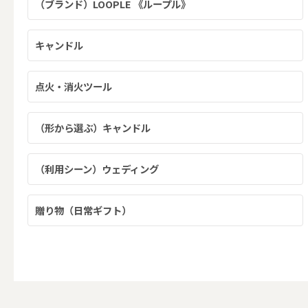
（ブランド）LOOPLE 《ループル》
その他キ
キャンドル
点火・消火ツール
（利用シーン）アウトド
（形から選ぶ）キャンドル
ALL
（利用シーン）ウェディング
キャンド
贈り物（日常ギフト）
（利用シーン）インテリ