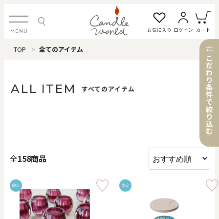
お気に入り
ログイン
カート
MENU
TOP
全てのアイテム
ログイン・新規会員登録
こ
だ
わ
り
ALL ITEM
条
すべてのアイテム
件
で
お気に入り一覧
カートを見る
絞
り
込
む
すべてのアイテム
全
158商品
カテゴリから探す
限定
限定
#タグから探す