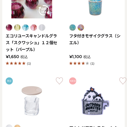
価格で探す
0
20000
円
円
～
エコリユースキャンドルグラ
フタ付きモザイクグラス（シ
ス「スクワッシュ」１２個セ
エル）
クリア
OK
ット（パープル）
¥1,650
¥1,100
税込
税込
色で探す
(1)
(1)
限定
NEW
お買い物ガイド
企業情報
お知らせ
お問い合わせ