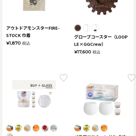
アウトドアモンスターFIRE-
STOCK 巾着
グローブコースター（LOOP
¥1,870
LE×GGCrew）
税込
¥17,600
税込