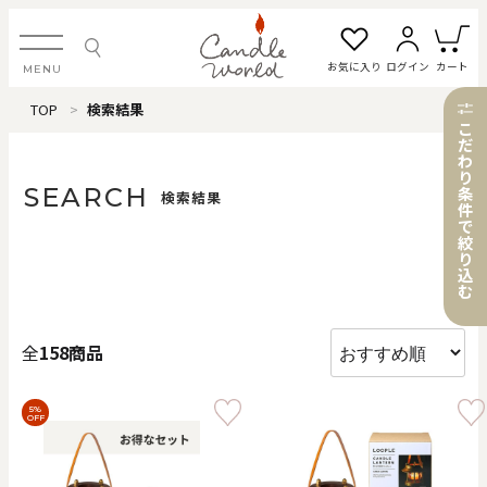
お気に入り
ログイン
カート
MENU
TOP
検索結果
ログイン・新規会員登録
こ
だ
わ
り
SEARCH
条
検索結果
件
で
お気に入り一覧
カートを見る
絞
り
込
む
すべてのアイテム
全
158商品
カテゴリから探す
5%
OFF
#タグから探す