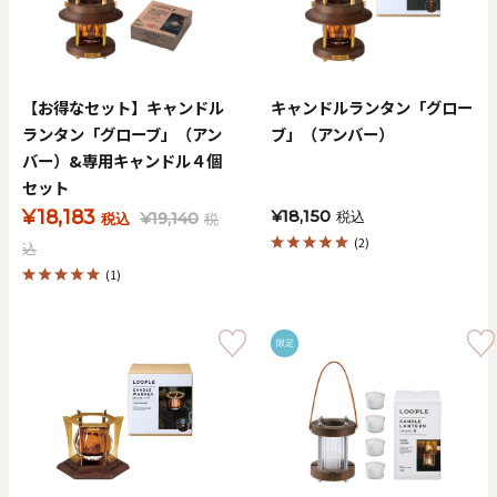
価格で探す
0
20000
【お得なセット】キャンドル
キャンドルランタン「グロー
円
円
～
ランタン「グローブ」（アン
ブ」（アンバー）
バー）&専用キャンドル４個
クリア
OK
セット
¥18,183
¥18,150
¥19,140
税込
税込
税
色で探す
(2)
込
(1)
限定
お買い物ガイド
企業情報
お知らせ
お問い合わせ