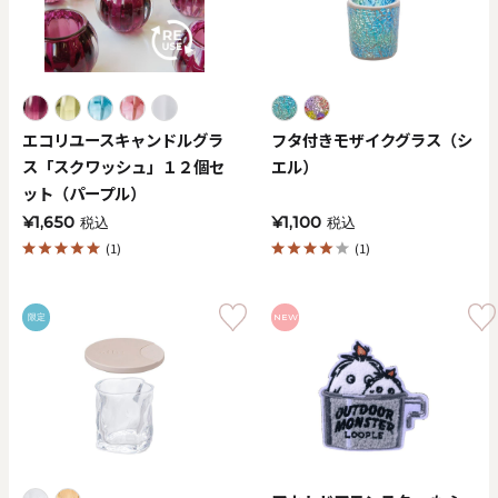
価格で探す
0
20000
円
円
～
エコリユースキャンドルグラ
フタ付きモザイクグラス（シ
ス「スクワッシュ」１２個セ
エル）
クリア
OK
ット（パープル）
¥1,650
¥1,100
税込
税込
色で探す
(1)
(1)
限定
NEW
お買い物ガイド
企業情報
お知らせ
お問い合わせ