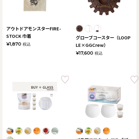
アウトドアモンスターFIRE-
STOCK 巾着
グローブコースター（LOOP
¥1,870
LE×GGCrew）
税込
¥17,600
税込