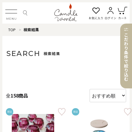
お気に入り
ログイン
カート
MENU
TOP
検索結果
ログイン・新規会員登録
こ
だ
わ
り
SEARCH
条
検索結果
件
で
お気に入り一覧
カートを見る
絞
り
込
む
すべてのアイテム
全
158商品
カテゴリから探す
限定
限定
#タグから探す