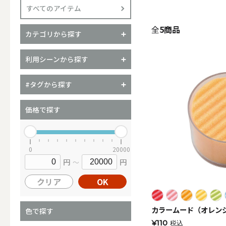
すべてのアイテム
全
5商品
カテゴリから探す
（ブランド）YURAGI
利用シーンから探す
ALL
#タグから探す
価格で探す
キャンドル
0
20000
ALL
円
円
～
クリア
OK
カップキ
カラームード（オレンジ
色で探す
¥110
税込