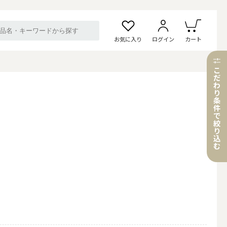
お気に入り
ログイン
カート
こ
だ
わ
り
条
件
で
絞
り
込
む