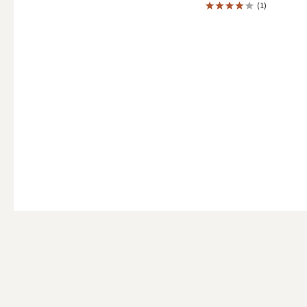
ALL
(1)
点火・消火ツール
ALL
手作りキャンドル
ALL
本格手作