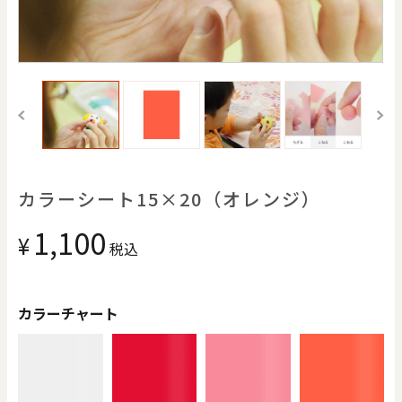
価格で探す
0
20000
円
円
～
クリア
OK
色で探す
カラーシート15×20（オレンジ）
1,100
¥
税込
カラーチャート
お買い物ガイド
企業情報
お知らせ
お問い合わせ