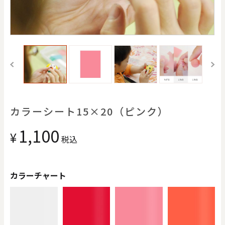
価格で探す
0
20000
円
円
～
クリア
OK
色で探す
カラーシート15×20（ピンク）
1,100
¥
税込
カラーチャート
お買い物ガイド
企業情報
お知らせ
お問い合わせ