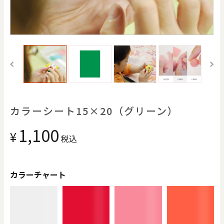
価格で探す
0
20000
円
円
～
クリア
OK
色で探す
カラーシート15×20（グリーン）
1,100
¥
税込
カラーチャート
お買い物ガイド
企業情報
お知らせ
お問い合わせ