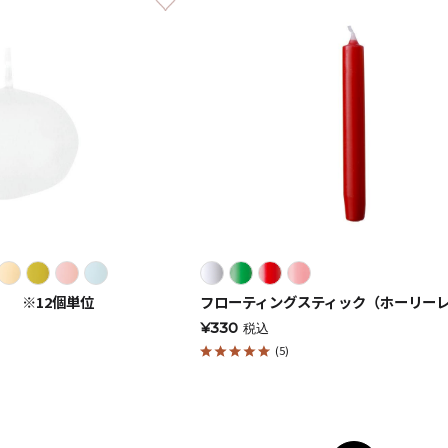
） ※12個単位
フローティングスティック（ホーリー
¥330
税込
手作りキット
(5)
りキャンドル材料