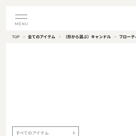
MENU
TOP
全てのアイテム
（形から選ぶ）キャンドル
フローテ
CATEGORY
すべてのアイテム
（ブランド）LOOPLE 
カテゴリから探す
ALL
#タグから探す
価格で探す
（ブランド）offti 《
色で探す
ALL
すべてのアイテム