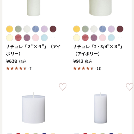
価格で探す
0
20000
円
円
～
⋯
⋯
クリア
OK
ナチュレ「２”×４”」（アイ
ナチュレ「2・3/4”×３”」
ボリー）
（アイボリー）
¥638
¥913
税込
税込
色で探す
(7)
(11)
お買い物ガイド
企業情報
お知らせ
お問い合わせ