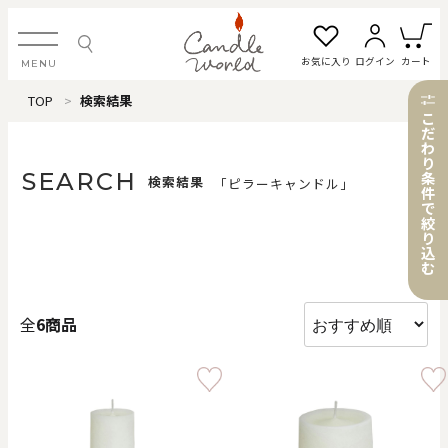
お気に入り
ログイン
カート
MENU
TOP
検索結果
ログイン・新規会員登録
こ
だ
わ
り
SEARCH
条
検索結果
「ピラーキャンドル」
件
で
お気に入り一覧
カートを見る
絞
り
込
む
すべてのアイテム
全
6商品
カテゴリから探す
#タグから探す