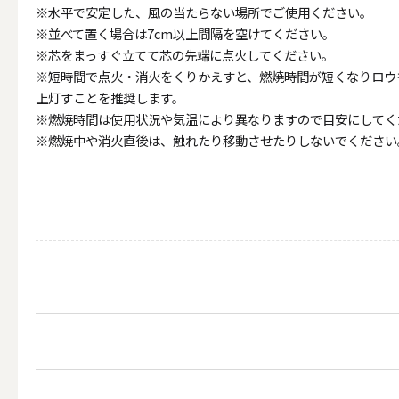
※水平で安定した、風の当たらない場所でご使用ください。
ALL
※並べて置く場合は7cm以上間隔を空けてください。
※芯をまっすぐ立てて芯の先端に点火してください。
※短時間で点火・消火をくりかえすと、燃焼時間が短くなりロウ
上灯すことを推奨します。
キャンド
※燃焼時間は使用状況や気温により異なりますので目安にしてく
※燃焼中や消火直後は、触れたり移動させたりしないでください
（利用シーン）ウェディ
ALL
卓上キャ