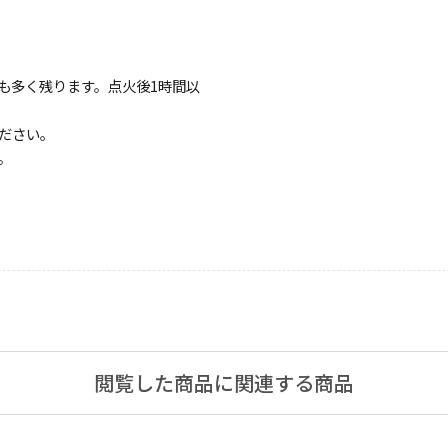
アロマキャンドル
も多く残ります。点火後1時間以
ルホルダー
ださい。
。
ング
キャンドルビュッフェ・リ
ンドル
ユニティーセレモニー
閲覧した商品に関連する商品