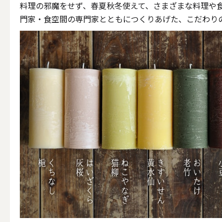
ALL
料理の邪魔をせず、春夏秋冬使えて、さまざまな料理や
門家・食空間の専門家とともにつくりあげた、こだわり
点火・消火ツール
ALL
手作りキャンドル
ALL
本格手作