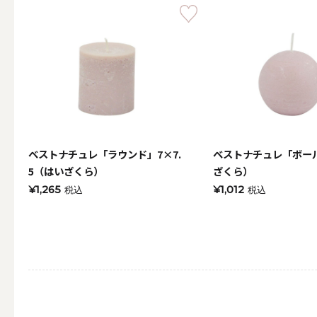
（利用シーン）お悔やみ
ALL
（利用シーン）イベント
ベストナチュレ「ラウンド」7×7.
ベストナチュレ「ボー
5（はいざくら）
ざくら）
ALL
¥1,265
¥1,012
税込
税込
贈り物（日常ギフト）
ALL