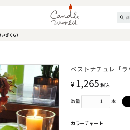
はいざくら）
《ループル》
ベストナチュレ「ラウ
1,265
¥
税込
数量
本
オフティ》
カラーチャート