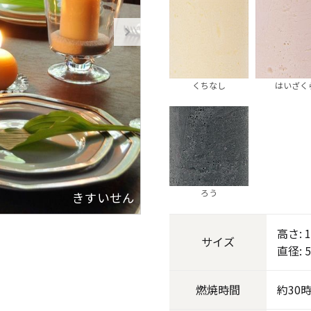
《ゆらぎ》
くちなし
はいざく
ろう
きすいせん
アロマキャンドル
高さ: 
サイズ
直径: 5
ャンドル
ピラーキャンドル
燃焼
時間
約30