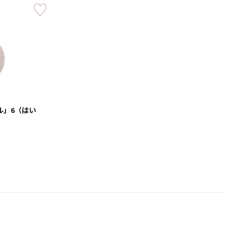
・仏壇用
通夜・式のあかり
・装飾用
ル」6（はい