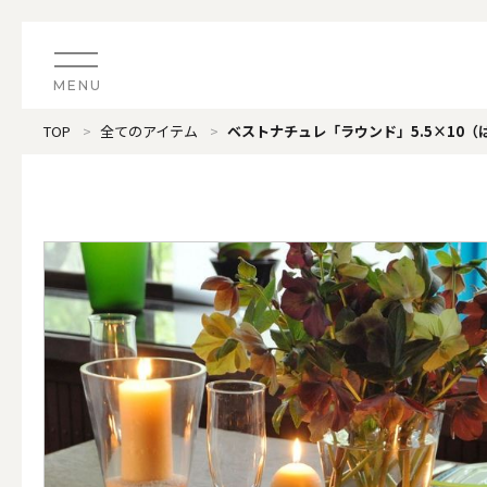
MENU
TOP
全てのアイテム
ベストナチュレ「ラウンド」5.5×10（
CATEGORY
すべてのアイテム
（ブランド）LOOPLE 
カテゴリから探す
ALL
#タグから探す
価格で探す
（ブランド）offti 《
色で探す
ALL