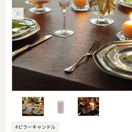
（ブランド）YURAGI
ALL
キャンドル
くら
ALL
カップキ
#ピラーキャンドル