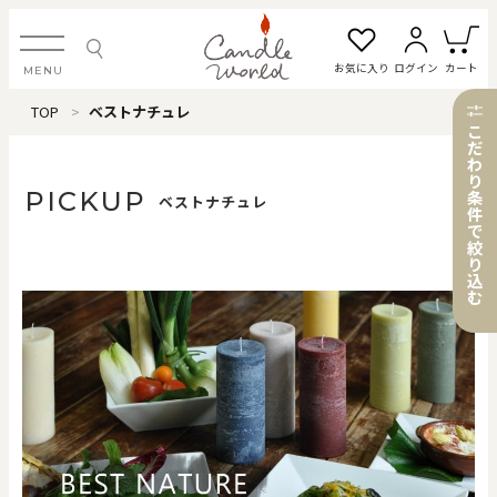
お気に入り
ログイン
カート
MENU
TOP
ベストナチュレ
ログイン・新規会員登録
こ
だ
わ
り
PICKUP
条
ベストナチュレ
件
で
お気に入り一覧
カートを見る
絞
り
込
む
すべてのアイテム
カテゴリから探す
#タグから探す