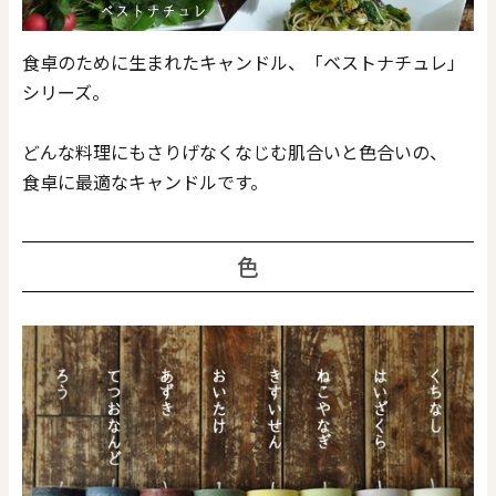
価格で探す
食卓のために生まれたキャンドル、「ベストナチュレ」
シリーズ。
0
20000
円
円
～
どんな料理にもさりげなくなじむ肌合いと色合いの、
クリア
OK
食卓に最適なキャンドルです。
色で探す
色
お買い物ガイド
企業情報
お知らせ
お問い合わせ