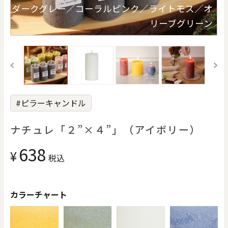
価格で探す
ダークグレー／コーラルピンク／ライトモス／オ
リーブグリーン
0
20000
円
円
～
クリア
OK
#ピラーキャンドル
色で探す
ナチュレ「２”×４”」（アイボリー）
638
¥
税込
カラーチャート
お買い物ガイド
企業情報
お知らせ
お問い合わせ