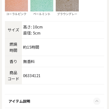
コーラルピンク
ペールミント
ブラウングレー
高さ: 10cm
サイズ
直径: 5cm
燃焼
約15時間
時間
香り
無香料
商品
06334121
コード
アイテム説明