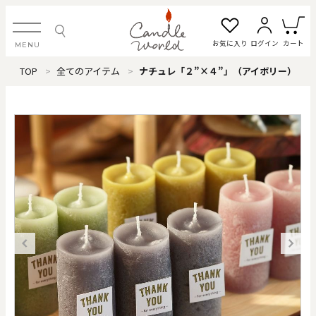
お気に入り
ログイン
カート
MENU
TOP
全てのアイテム
ナチュレ「２”×４”」（アイボリー）
ログイン・新規会員登録
お気に入り一覧
カートを見る
すべてのアイテム
カテゴリから探す
#タグから探す