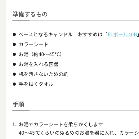
ALL
準備するもの
ベースとなるキャンドル おすすめは「
FLボール40B
点火・消火ツール
カラーシート
お湯（約40～45℃）
ALL
お湯を入れる容器
机を汚さないための紙
手を拭くタオル
手作りキャンドル
手順
ALL
お湯でカラーシートを柔らかくします
40～45℃くらいのぬるめのお湯を器に入れ、カラー
本格手作