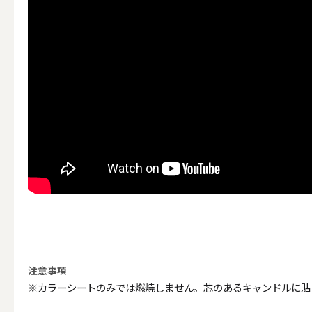
その他キ
（利用シーン）アウトド
ALL
キャンド
注意事項
※カラーシートのみでは燃焼しません。芯のあるキャンドルに貼
（利用シーン）インテリ