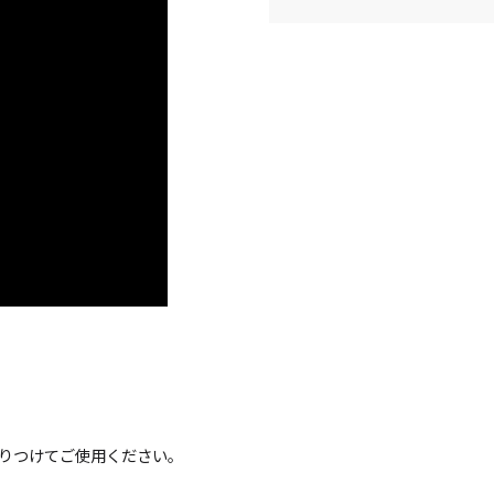
ャンドル
ア
アウトドアキャンドル
ル・ホルダーセット
アクセサリ・小物
りつけてご使用ください。
ア・日常