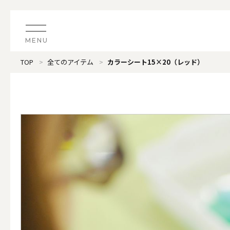
MENU
TOP
全てのアイテム
カラーシート15×20（レッド）
CATEGORY
すべてのアイテム
（ブランド）LOOPLE 
カテゴリから探す
ALL
#タグから探す
価格で探す
（ブランド）offti 《
色で探す
ALL