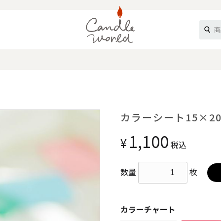
《ループル》
カラーシート15×2
1,100
¥
税込
数量
枚
オフティ》
カラーチャート