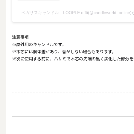
（利用シーン）お悔やみ
ペガサスキャンドル LOOPLE offti(@candleworld_onli
ALL
注意事項
※屋外用のキャンドルです。
※木芯には個体差があり、音がしない場合もあります。
※次に使用する前に、ハサミで木芯の先端の黒く炭化した部分を
（利用シーン）イベント
ALL
贈り物（日常ギフト）
ALL