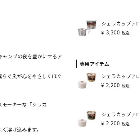
キャンドル
フローティングキャンドル
シェラカップア
3,300
¥
税込
キャンプの夜を豊かにするア
キャンドルグラス
専用アイテム
揺らぐ炎が心をやさしくほぐ
シェラカップア
2,200
¥
税込
ルプレート
ランタン
スモーキーな「シラカ
シェラカップア
ット
2,200
¥
税込
よく溶け込みます。