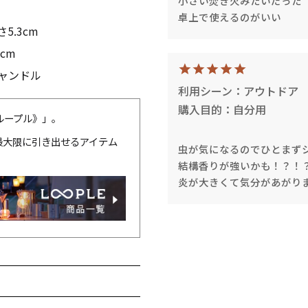
小さい焚き火みたいだった
卓上で使えるのがいい
さ5.3cm
cm
ャンドル
利用シーン：アウトドア
購入目的：自分用
キャンドルグッズ
ループル》」。
最大限に引き出せるアイテム
虫が気になるのでひとまず
結構香りが強いかも！？！
炎が大きくて気分があがり
ル
ピラーキャンドル
ャンドル
カップキャンドル