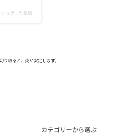
・仏壇用
ne)がシェアした投稿
通夜・式のあかり
切り取ると、炎が安定します。
・装飾用
カテゴリーから選ぶ