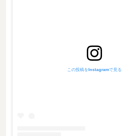
ALL
キャンド
（利用シーン）ウェディ
この投稿をInstagramで見る
ALL
卓上キャ