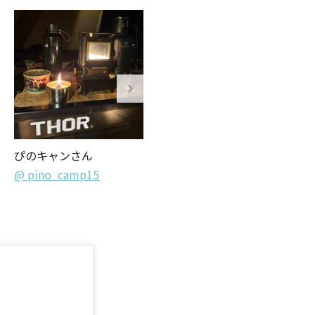
ャンドル
ア
ぴのキャンさん
Issei Shimizu｜清水壱星
アウトドアキャンドル
@ pino_camp15
さん
@issei_is_alone
ル・ホルダーセット
アクセサリ・小物
ア・日常