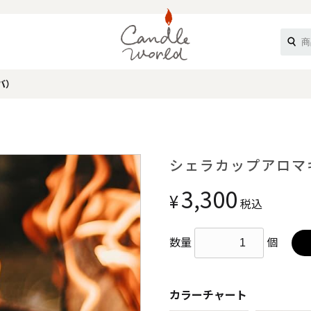
バ）
《ループル》
シェラカップアロマ
3,300
¥
税込
数量
個
オフティ》
カラーチャート