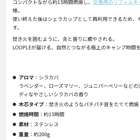
コンパクトながら約15時間燃焼し、
交換用のリフィルキ
ALL
様。
使い終えた後はシェラカップとして再利用できるため、
す。
点火・消火ツール
焚き火を囲むように、炎と香りに癒やされる。
LOOPLEが届ける、自然とつながる極上のキャンプ時間
ALL
アロマ
：シラカバ
ラベンダー、ローズマリー、ジュニパーベリーなどの
手作りキャンドル
ディなやさしいシラカバの香り
木芯タイプ
：焚き火のようなパチパチ音をたてて燃焼
ALL
燃焼時間
：約15時間
素材
：ステンレス
重量
：約200g
本格手作