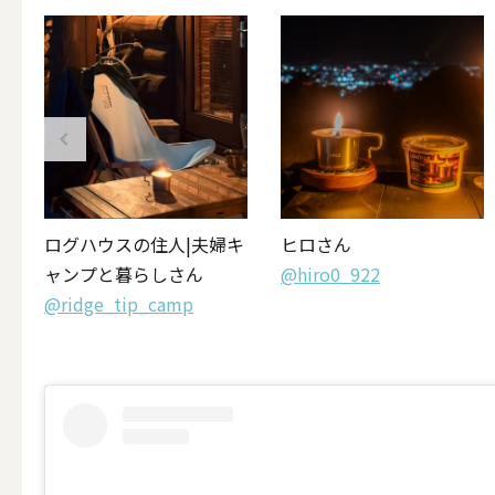
その他キ
（利用シーン）アウトド
星
ログハウスの住人|夫婦キ
ヒロさん
ALL
ャンプと暮らしさん
@hiro0_922
@ridge_tip_camp
キャンド
（利用シーン）インテリ