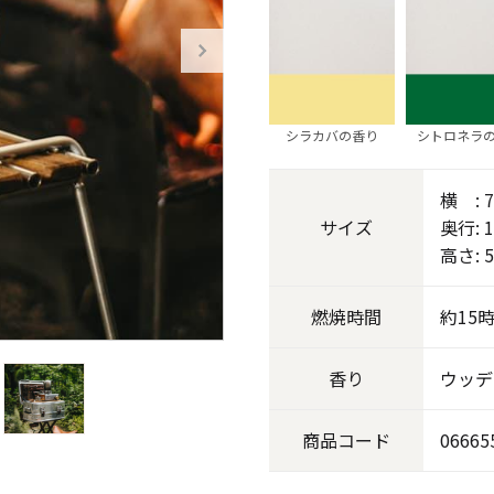
《ゆらぎ》
シラカバの香り
シトロネラ
横 : 7
サイズ
奥行: 
高さ: 5
燃焼
時間
約15
アロマキャンドル
香り
ウッデ
ャンドル
ピラーキャンドル
商品
コード
06665