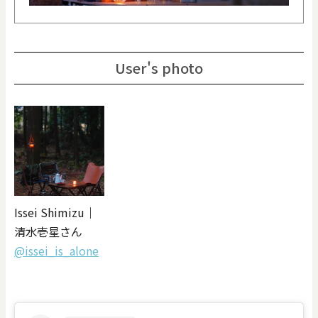
User's photo
Issei Shimizu｜
清水壱星さん
@issei_is_alone