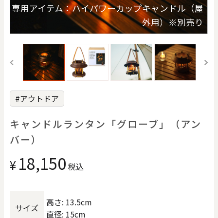
価格で探す
専用アイテム：ハイパワーカップキャンドル（屋
外用）※別売り
0
20000
円
円
～
クリア
OK
#アウトドア
色で探す
キャンドルランタン「グローブ」（アン
バー）
18,150
¥
税込
お買い物ガイド
企業情報
お知らせ
お問い合わせ
高さ: 13.5cm
サイズ
直径: 15cm