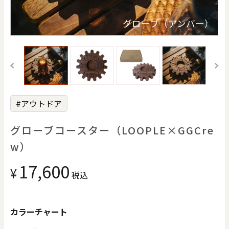
価格で探す
り
グローブ（アンバー）
0
20000
円
円
～
クリア
OK
#アウトドア
色で探す
グローブコースター（LOOPLE×GGCre
w）
17,600
¥
税込
お買い物ガイド
企業情報
お知らせ
お問い合わせ
カラーチャート