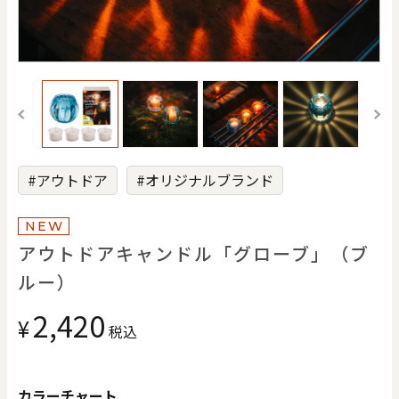
価格で探す
0
20000
円
円
～
クリア
OK
#アウトドア
#オリジナルブランド
色で探す
NEW
アウトドアキャンドル「グローブ」（ブ
ルー）
2,420
¥
税込
お買い物ガイド
企業情報
お知らせ
お問い合わせ
カラーチャート