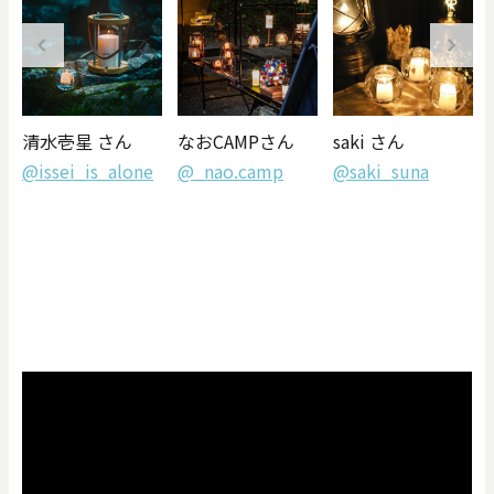
清水壱星 さん
なおCAMPさん
saki さん
@issei_is_alone
@_nao.camp
@saki_suna
h