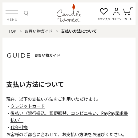
お気に入り
ログイン
カート
MENU
TOP
お買い物ガイド
支払い方法について
ログイン・新規会員登録
GUIDE
お買い物ガイド
お気に入り一覧
カートを見る
支払い方法について
すべてのアイテム
現在、以下の支払い方法をご利用いただけます。
クレジットカード
カテゴリから探す
後払い（銀行振込、郵便振替、コンビニ払い、PayPay請求書
払い）
#タグから探す
代金引換
お客様のご都合に合わせて、お支払い方法をお選びください。
価格で探す