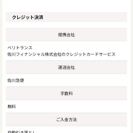
クレジット決済
0
20000
円
円
～
提携会社
クリア
OK
ベリトランス
佐川フィナンシャル株式会社のクレジットカードサービス
色で探す
運送会社
佐川急便
手数料
無料
お買い物ガイド
企業情報
お知らせ
お問い合わせ
ご入金方法
自動引き落とし。