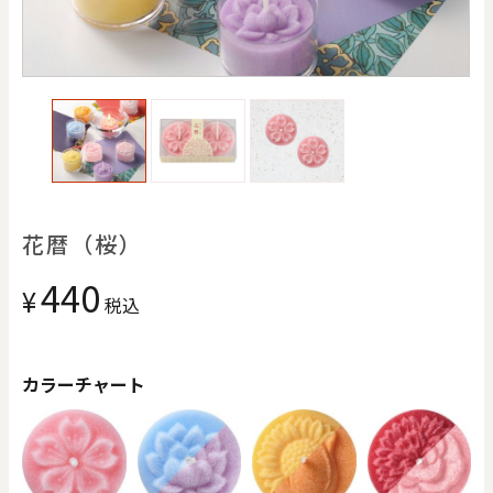
価格で探す
0
20000
円
円
～
クリア
OK
色で探す
花暦（桜）
440
¥
税込
カラーチャート
お買い物ガイド
企業情報
お知らせ
お問い合わせ