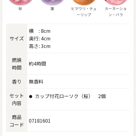
桜
蓮
ヒマワリ・チュ
カーネーショ
ーリップ
ン・バラ
横 : 8cm
サイズ
奥行: 4cm
高さ: 3cm
燃焼
約4時間
時間
香り
無香料
セット
カップ付花ローソク（桜） 2個
内容
商品
07181601
コード