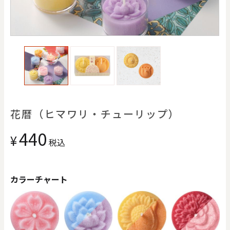
価格で探す
0
20000
円
円
～
クリア
OK
色で探す
花暦（ヒマワリ・チューリップ）
440
¥
税込
カラーチャート
お買い物ガイド
企業情報
お知らせ
お問い合わせ