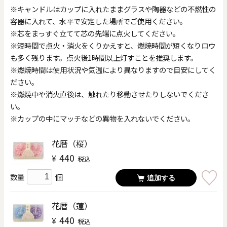
※キャンドルはカップに入れたままグラスや陶器などの不燃性の
容器に入れて、水平で安定した場所でご使用ください。
※芯をまっすぐ立てて芯の先端に点火してください。
※短時間で点火・消火をくりかえすと、燃焼時間が短くなりロウ
も多く残ります。点火後1時間以上灯すことを推奨します。
※燃焼時間は使用状況や気温により異なりますので目安にしてく
ださい。
※燃焼中や消火直後は、触れたり移動させたりしないでくださ
い。
※カップの中にマッチなどの異物を入れないでください。
花暦（桜）
440
¥
税込
個
数量
追加する
花暦（蓮）
440
¥
税込