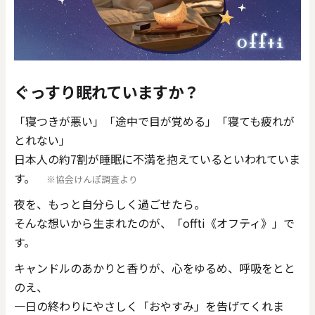
価格で探す
0
20000
円
円
～
ぐっすり眠れていますか？
クリア
OK
「寝つきが悪い」「途中で目が覚める」「寝ても疲れが
とれない」――
色で探す
日本人の約7割が睡眠に不満を抱えているといわれていま
す。
※協会けんぽ調査より
夜を、もっと自分らしく過ごせたら――。
そんな想いから生まれたのが、「offti《オフティ》」で
す。
キャンドルのあかりと香りが、心をゆるめ、呼吸をとと
お買い物ガイド
企業情報
お知らせ
お問い合わせ
のえ、
一日の終わりにやさしく「おやすみ」を告げてくれま