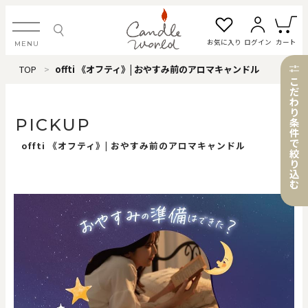
お気に入り
ログイン
カート
MENU
TOP
offti 《オフティ》| おやすみ前のアロマキャンドル
ログイン・新規会員登録
こ
だ
わ
り
PICKUP
条
件
で
offti 《オフティ》| おやすみ前のアロマキャンドル
お気に入り一覧
カートを見る
絞
り
込
む
すべてのアイテム
カテゴリから探す
#タグから探す