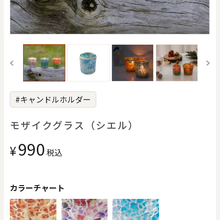
価格で探す
0
20000
円
円
～
クリア
OK
#キャンドルホルダー
色で探す
モザイクグラス（シエル）
990
¥
税込
カラーチャート
お買い物ガイド
企業情報
お知らせ
お問い合わせ