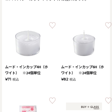
価格で探す
0
20000
円
円
～
クリア
OK
色で探す
ムード・インカップ4H（ホ
ムード・インカップ6H（ホ
ワイト） ※24個単位
ワイト） ※24個単位
¥71
¥82
税込
税込
お買い物ガイド
企業情報
お知らせ
お問い合わせ