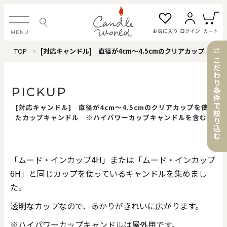
お気に入り
ログイン
カート
MENU
TOP
[対応キャンドル] 直径が4cm～4.5cmのクリアカップを使ったカップキャンドル ※ハイパワーカップキャンドルを含む
ログイン・新規会員登録
こ
だ
わ
り
PICKUP
条
件
で
[対応キャンドル] 直径が4cm～4.5cmのクリアカップを使っ
お気に入り一覧
カートを見る
絞
たカップキャンドル ※ハイパワーカップキャンドルを含む
り
込
む
すべてのアイテム
「ムード・インカップ4H」または「ムード・インカップ
6H」と同じカップを使っているキャンドルを集めまし
カテゴリから探す
た。
#タグから探す
透明なカップなので、あかりがきれいに広がります。
※ハイパワーカップキャンドルは屋外用です。