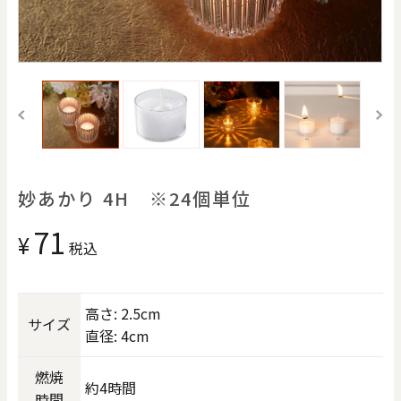
価格で探す
0
20000
円
円
～
クリア
OK
色で探す
妙あかり 4H ※24個単位
71
¥
税込
高さ: 2.5cm
サイズ
直径: 4cm
お買い物ガイド
企業情報
お知らせ
お問い合わせ
燃焼
約4時間
時間