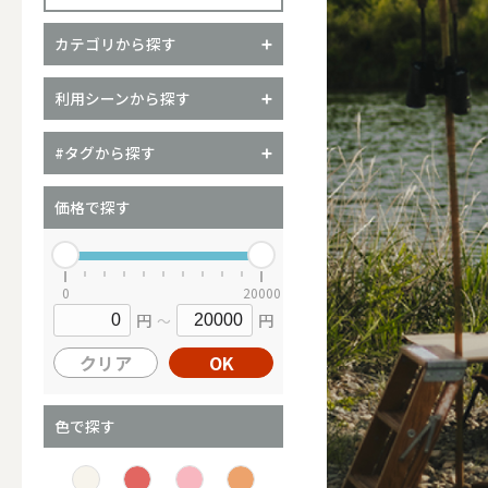
カテゴリから探す
（ブランド）YURAGI
利用シーンから探す
ALL
#タグから探す
価格で探す
キャンドル
0
20000
円
円
～
ALL
クリア
OK
カップキ
色で探す