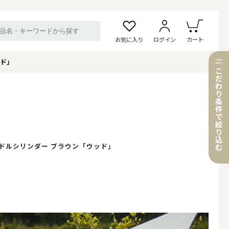
お気に入り
ログイン
カート
ッド」
こ
だ
わ
り
条
件
で
絞
り
込
ドルシリンダー ブラウン「ウッド」
む