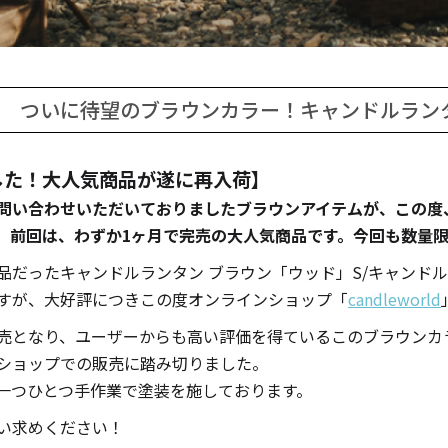
キャンドル
フローティングキャンドル
ついに待望のブラウンカラー！キャンドルラン
した！大人気商品が遂に再入荷】
キャンドルグラス
問い合わせいただいておりましたブラウンアイテムが、この度
。前回は、わずか1ヶ月で完売の大人気商品です。今回も数量
品だったキャンドルランタン ブラウン「ウッド」S/キャンドル
ルプレート
ランタン
すが、大好評につきこの度オンラインショップ「
candleworld
売となり、ユーザーからも高い評価を得ているこのブラウンカ
ショップでの販売に踏み切りました。
一つひとつ手作業で塗装を施しております。
ット
い求めください！