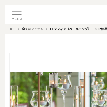
MENU
TOP
全てのアイテム
FLマフィン（ペールエッグ） ※12個
CATEGORY
すべてのアイテム
（ブランド）LOOPLE 
カテゴリから探す
ALL
#タグから探す
価格で探す
（ブランド）offti 《
色で探す
ALL