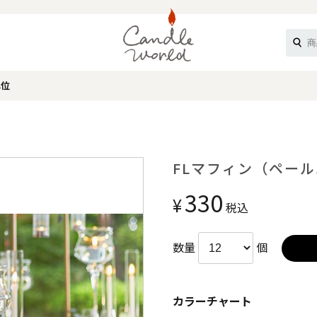
単位
《ループル》
FLマフィン（ペール
330
¥
税込
数量
個
オフティ》
カラーチャート