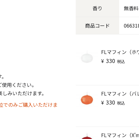
香り
無香料
キャンドル
フローティングキャンドル
商品
コード
06631
FLマフィン（ホ
330
¥
キャンドルグラス
税込
。
す。
ご使用ください。
ルプレート
ランタン
楽しみいただけます。
FLマフィン（バ
330
¥
税込
単位でのみご購入いただけま
ット
FLマフィン（X'