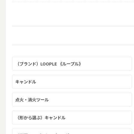
（利用シーン）お悔やみ
ALL
（利用シーン）イベント
（ブランド）LOOPLE 《ループル》
ALL
キャンドル
点火・消火ツール
贈り物（日常ギフト）
（形から選ぶ）キャンドル
ALL