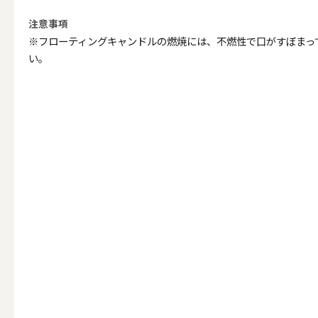
ALL
注意事項
※フローティングキャンドルの燃焼には、不燃性で口がすぼまっ
い。
点火・消火ツール
ALL
手作りキャンドル
ALL
本格手作