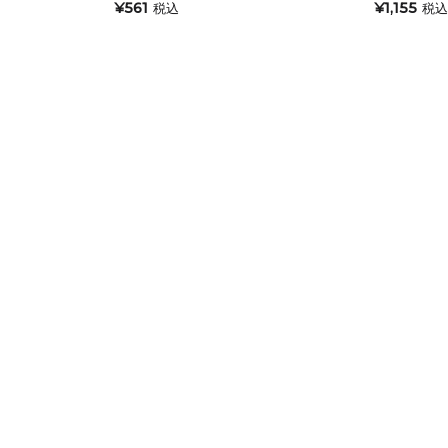
¥561
¥1,155
税込
税
アロマキャンドル
ルホルダー
ング
キャンドルビュッフェ・リ
ンドル
ユニティーセレモニー