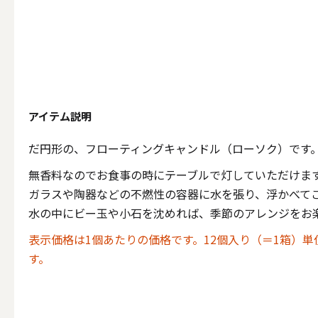
テーパー
キャンドルホルダー
アイテム説明
ALL
だ円形の、フローティングキャンドル（ローソク）です
無香料なのでお食事の時にテーブルで灯していただけま
ガラスや陶器などの不燃性の容器に水を張り、浮かべて
キャンド
水の中にビー玉や小石を沈めれば、季節のアレンジをお
表示価格は1個あたりの価格です。12個入り（＝1箱）
す。
キャンドル・ホルダーセ