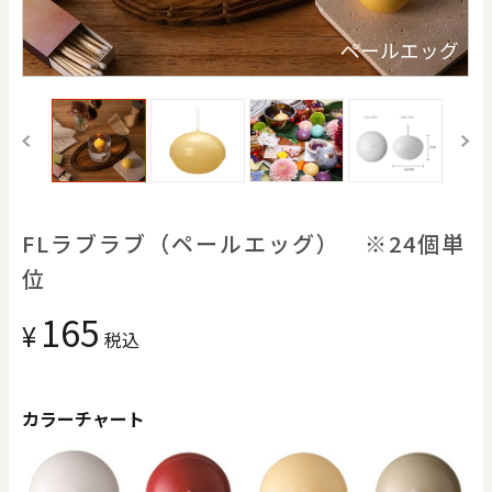
価格で探す
ト
ペールエッグ
0
20000
円
円
～
クリア
OK
色で探す
FLラブラブ（ペールエッグ） ※24個単
位
165
¥
税込
カラーチャート
お買い物ガイド
企業情報
お知らせ
お問い合わせ