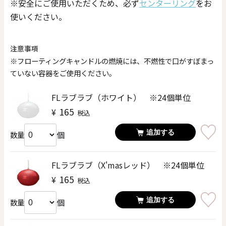
※安全にご使用いただくため、必ず
センターリング
をお
使いください。
注意事項
※フローティングキャンドルの燃焼には、不燃性で口がすぼまっ
ていない容器をご使用ください。
FLラブラブ（ホワイト） ※24個単位
165
¥
税込
追加する
個
数量
FLラブラブ（X'masレッド） ※24個単位
165
¥
税込
追加する
個
数量