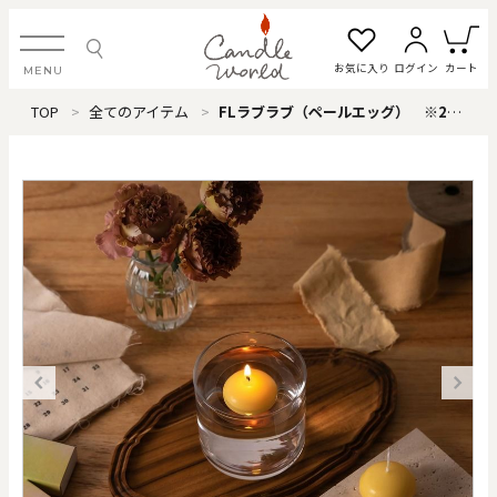
お気に入り
ログイン
カート
MENU
TOP
全てのアイテム
FLラブラブ（ペールエッグ） ※24個単位
ログイン・新規会員登録
お気に入り一覧
カートを見る
すべてのアイテム
カテゴリから探す
#タグから探す