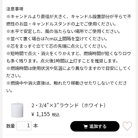
注意事項
※キャンドルより直径が大きく、キャンドル設置部分が平らで不
燃性のお皿・キャンドルスタンドの上でご使用ください。
※水平で安定した、風の当たらない場所でご使用ください。
※並べて置く場合は7cm以上間隔を空けてください。
※芯をまっすぐ立てて芯の先端に点火してください。
※短時間で点火・消火をくりかえすと、燃焼時間が短くなりロウ
も多く残ります。点火後1時間以上灯すことを推奨します。
※燃焼時間は使用状況や気温により異なりますので目安にしてく
ださい。
※燃焼中や消火直後は、触れたり移動させたりしないでくださ
い。
2・3/4”×3”ラウンド（ホワイト）
1,155
¥
税込
本
数量
追加する