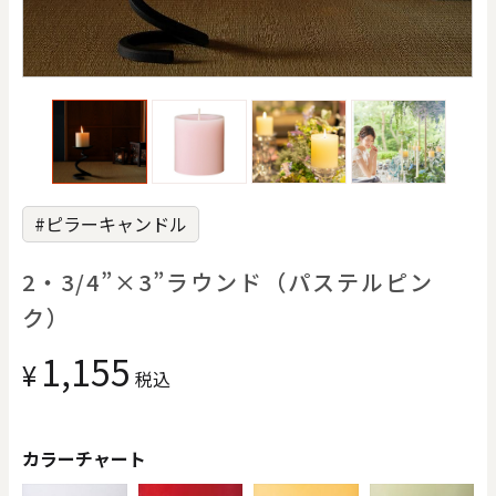
価格で探す
0
20000
円
円
～
クリア
OK
#ピラーキャンドル
色で探す
2・3/4”×3”ラウンド（パステルピン
ク）
1,155
¥
税込
お買い物ガイド
企業情報
お知らせ
お問い合わせ
カラーチャート