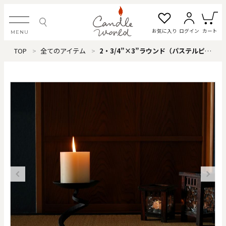
お気に入り
ログイン
カート
MENU
TOP
全てのアイテム
2・3/4”×3”ラウンド（パステルピンク）
ログイン・新規会員登録
お気に入り一覧
カートを見る
すべてのアイテム
カテゴリから探す
#タグから探す