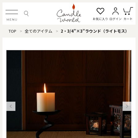
お気に入り
ログイン
カート
MENU
TOP
全てのアイテム
2・3/4”×3”ラウンド（ライトモス）
ログイン・新規会員登録
お気に入り一覧
カートを見る
すべてのアイテム
カテゴリから探す
#タグから探す