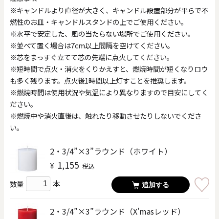
※キャンドルより直径が大きく、キャンドル設置部分が平らで不
燃性のお皿・キャンドルスタンドの上でご使用ください。
※水平で安定した、風の当たらない場所でご使用ください。
※並べて置く場合は7cm以上間隔を空けてください。
※芯をまっすぐ立てて芯の先端に点火してください。
※短時間で点火・消火をくりかえすと、燃焼時間が短くなりロウ
も多く残ります。点火後1時間以上灯すことを推奨します。
※燃焼時間は使用状況や気温により異なりますので目安にしてく
ださい。
※燃焼中や消火直後は、触れたり移動させたりしないでくださ
い。
2・3/4”×3”ラウンド（ホワイト）
1,155
¥
税込
本
数量
追加する
2・3/4”×3”ラウンド（X'masレッド）