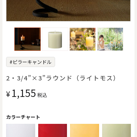
価格で探す
0
20000
円
円
～
クリア
OK
#ピラーキャンドル
色で探す
2・3/4”×3”ラウンド（ライトモス）
1,155
¥
税込
カラーチャート
お買い物ガイド
企業情報
お知らせ
お問い合わせ