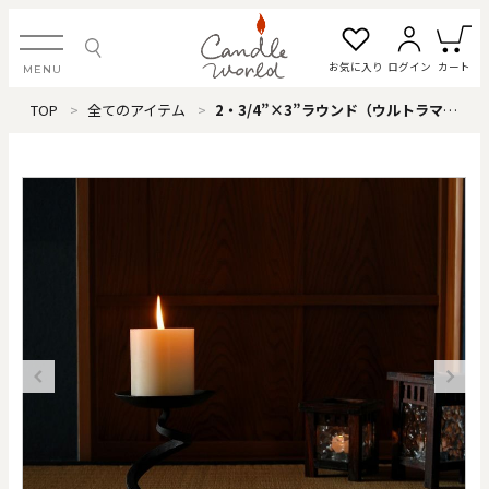
お気に入り
ログイン
カート
MENU
TOP
全てのアイテム
2・3/4”×3”ラウンド（ウルトラマリン）
ログイン・新規会員登録
お気に入り一覧
カートを見る
すべてのアイテム
カテゴリから探す
#タグから探す