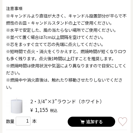
注意事項
※キャンドルより直径が大きく、キャンドル設置部分が平らで不
燃性のお皿・キャンドルスタンドの上でご使用ください。
※水平で安定した、風の当たらない場所でご使用ください。
※並べて置く場合は7cm以上間隔を空けてください。
※芯をまっすぐ立てて芯の先端に点火してください。
※短時間で点火・消火をくりかえすと、燃焼時間が短くなりロウ
も多く残ります。点火後1時間以上灯すことを推奨します。
※燃焼時間は使用状況や気温により異なりますので目安にしてく
ださい。
※燃焼中や消火直後は、触れたり移動させたりしないでくださ
い。
2・3/4”×3”ラウンド（ホワイト）
1,155
¥
税込
本
数量
追加する