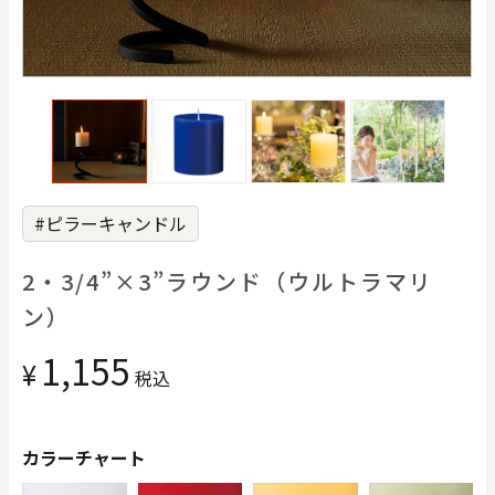
価格で探す
0
20000
円
円
～
クリア
OK
#ピラーキャンドル
色で探す
2・3/4”×3”ラウンド（ウルトラマリ
ン）
1,155
¥
税込
お買い物ガイド
企業情報
お知らせ
お問い合わせ
カラーチャート