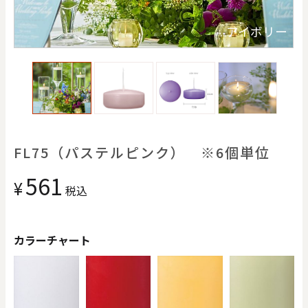
価格で探す
ス
アイボリー
0
20000
円
円
～
クリア
OK
色で探す
FL75（パステルピンク） ※6個単位
561
¥
税込
カラーチャート
お買い物ガイド
企業情報
お知らせ
お問い合わせ