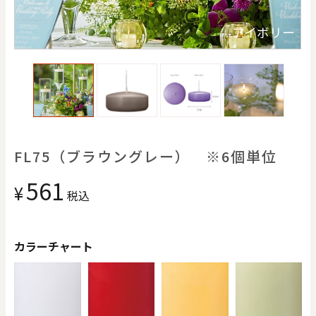
価格で探す
ス
アイボリー
0
20000
円
円
～
クリア
OK
色で探す
FL75（ブラウングレー） ※6個単位
561
¥
税込
カラーチャート
お買い物ガイド
企業情報
お知らせ
お問い合わせ