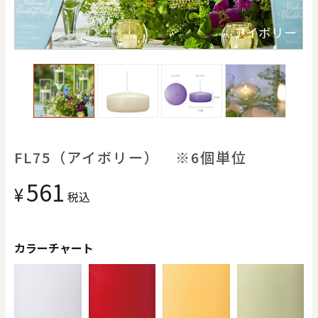
価格で探す
ス
アイボリー
0
20000
円
円
～
クリア
OK
色で探す
FL75（アイボリー） ※6個単位
561
¥
税込
カラーチャート
お買い物ガイド
企業情報
お知らせ
お問い合わせ